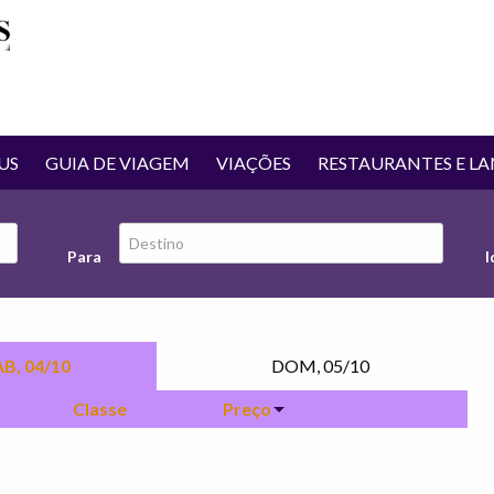
Rodoviária de Guarulhos
US
GUIA DE VIAGEM
VIAÇÕES
RESTAURANTES E L
Para
I
B, 04/10
DOM, 05/10
Classe
Preço