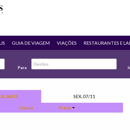
Rodoviária de Guarulhos
US
GUIA DE VIAGEM
VIAÇÕES
RESTAURANTES E L
Para
I
UI, 06/11
SEX, 07/11
Classe
Preço